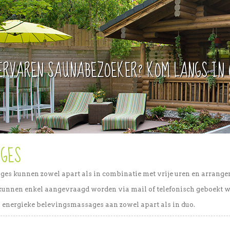
ERVAREN SAUNABEZOEKER? KOM LANGS IN 
GES
ges kunnen zowel apart als in combinatie met vrije uren en arrang
unnen enkel aangevraagd worden via mail of telefonisch geboekt w
 energieke belevingsmassages aan zowel apart als in duo.