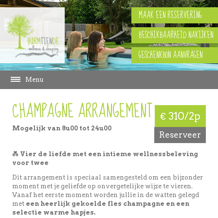
MAAK EEN RESERVERING
BESCHIKBAARHEID NAKIJKEN
GESCHENKBON AANVRAGEN
Menu
CHAMPAGNE ARRANGEMENT
€ 310/2p
Mogelijk van 8u00 tot 24u00
Reserveer
💑
Vier de liefde met een intieme wellnessbeleving
voor twee
Dit arrangement is speciaal samengesteld om een bijzonder
moment met je geliefde op onvergetelijke wijze te vieren.
Vanaf het eerste moment worden jullie in de watten gelegd
met
een heerlijk gekoelde fles champagne en een
selectie warme hapjes.