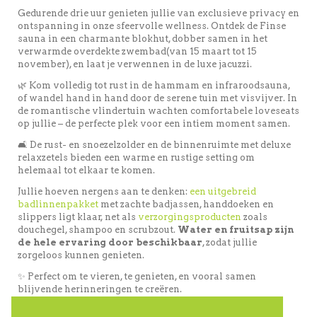
Gedurende drie uur genieten jullie van exclusieve privacy en
ontspanning in onze sfeervolle wellness. Ontdek de Finse
sauna in een charmante blokhut, dobber samen in het
verwarmde overdekte zwembad(van 15 maart tot 15
november), en laat je verwennen in de luxe jacuzzi.
🌿 Kom volledig tot rust in de hammam en infraroodsauna,
of wandel hand in hand door de serene tuin met visvijver. In
de romantische vlindertuin wachten comfortabele loveseats
op jullie – de perfecte plek voor een intiem moment samen.
🛋️ De rust- en snoezelzolder en de binnenruimte met deluxe
relaxzetels bieden een warme en rustige setting om
helemaal tot elkaar te komen.
Jullie hoeven nergens aan te denken:
een uitgebreid
badlinnenpakket
met zachte badjassen, handdoeken en
slippers ligt klaar, net als
verzorgingsproducten
zoals
douchegel, shampoo en scrubzout.
Water en fruitsap zijn
de hele ervaring door beschikbaar
, zodat jullie
zorgeloos kunnen genieten.
✨ Perfect om te vieren, te genieten, en vooral samen
blijvende herinneringen te creëren.