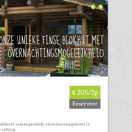
ONZE UNIEKE FINSE BLOKHUT MET
OVERNACHTINGSMOGELIJKHEID
€ 205/2p
Reserveer
 liefdevol samengestelde verwenarrangement is
 setting.