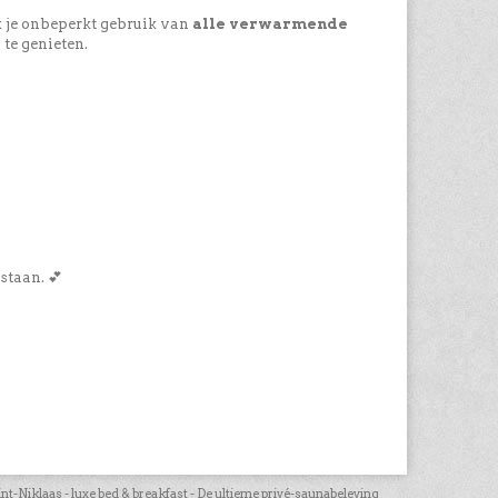
je onbeperkt gebruik van
alle verwarmende
 te genieten.
staan. 💕
-Niklaas - luxe bed & breakfast - De ultieme privé-saunabeleving