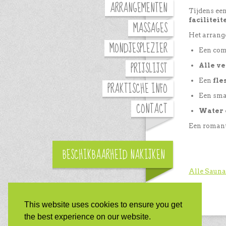
ARRANGEMENTEN
Tijdens een
faciliteit
MASSAGES
Het arrange
MONDJESPLEZIER
Een com
PRIJSLIJST
Alle v
Een
fle
PRAKTISCHE INFO
Een sm
CONTACT
Water 
Een romant
BESCHIKBAARHEID NAKIJKEN
Alle Saun
GESCHENKBON AANVRAGEN
This website uses cookies to ensure you get
the best experience on our website.