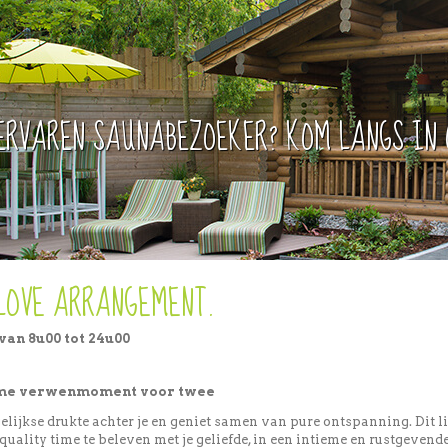
ERVAREN SAUNABEZOEKER? KOM LANGS IN 
LOVE ARRANGEMENT.
van 8u00 tot 24u00
eme verwenmoment voor twee
gelijkse drukte achter je en geniet samen van pure ontspanning. Dit
quality time te beleven met je geliefde, in een intieme en rustgevende