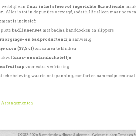
 verblijf van
2 uur in het sfeervol ingerichte Burmtiende
maak 
en
. Alles is tot in de puntjes verzorgd, zodat jullie alleen maar hoeven
ment is inclusief:
plete
badlinnenset
met badjas, handdoeken en slippers
erzorgings- en badproducten
zijn aanwezig
sje cava (37,5 cl)
om samen te klinken
aakvol
kaas- en salamischoteltje
en fruitsap
voor extra verfrissing
ische beleving waarin ontspanning, comfort en samenzijn centraal 
a Arrangementen
©2012-2026 Burmtiende, wellness & sleeping - Gelegen tussen Temse en Sint